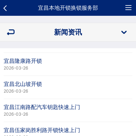
宜昌本地开锁换锁服务部
网
新闻资讯
站
关
首
于
开
宜昌隆康路开锁
页
我
锁
新
2026-03-26
们
换
闻
荣
宜昌北山坡开锁
2026-03-26
锁
资
誉
合
宜昌江南路配汽车钥匙快速上门
讯
资
作
人
2026-03-26
质
客
才
招
宜昌伍家岗胜利路开锁快速上门