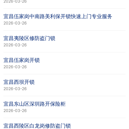
2026-03-26
户
招
商
联
宜昌伍家岗中南路美利保开锁快速上门专业服务
聘
合
系
2026-03-26
作
方
宜昌夷陵区修防盗门锁
式
2026-03-26
宜昌伍家岗开锁
2026-03-26
宜昌西坝开锁
2026-03-26
宜昌东山区深圳路开保险柜
2026-03-26
宜昌西陵区白龙岗修防盗门锁