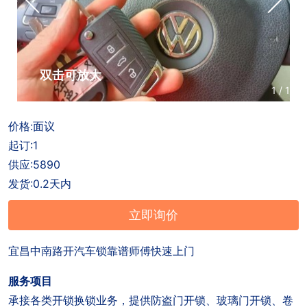
户
招
商
联
聘
合
系
作
方
双击可放大
1
/
1
式
价格:面议
起订:1
供应:5890
发货:0.2天内
立即询价
宜昌中南路开汽车锁靠谱师傅快速上门
服务项目
承接各类开锁换锁业务，提供防盗门开锁、玻璃门开锁、卷