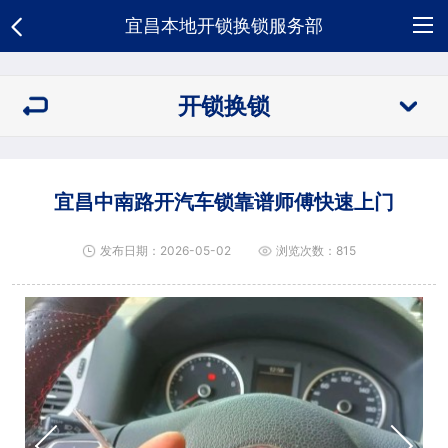
宜昌本地开锁换锁服务部
网
开锁换锁
站
关
首
于
开
宜昌中南路开汽车锁靠谱师傅快速上门
页
我
锁
新
发布日期：2026-05-02
浏览次数：815
们
换
闻
荣
锁
资
誉
合
讯
资
作
人
质
客
才
招