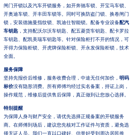
闸门开锁以及汽车开锁服务，如开奔驰车锁、开宝马车锁、
开奥迪车锁、开丰田车锁等。同时可换防盗门锁、换卷闸门
锁，安装德施曼指纹锁、凯迪仕智能锁。配备专业设备
配汽
车钥匙
，支持配沃尔沃车钥匙、配五菱货车钥匙、配卡罗拉
车钥匙、配凯美瑞车钥匙等。针对保险柜打不开的情况，可
开得力保险柜锁、开虎牌保险柜锁、开永发保险柜锁，技术
全面。
服务保障
坚持先报价后维修，服务收费合理，中途无任何加价，
明码
标价
没有隐形消费。所有师傅均经过实名备案，持证上岗，
操作规范，维修后提供售后保障，真正做到让您放心选择。
特别提醒
为保障人身与财产安全，请优先选择正规备案的开锁服务
商。在师傅到场后，建议您先核对工作证件与资质，避免选
择无证人员。我们一直以口碑好、信誉好受到周边居民推