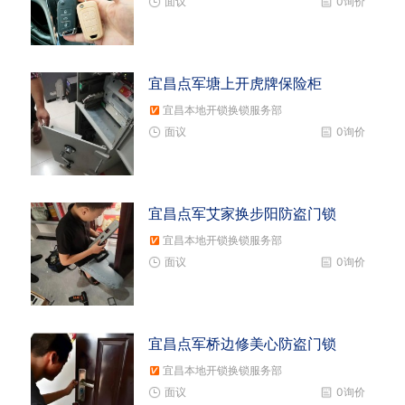
面议
0询价
宜昌点军塘上开虎牌保险柜
宜昌本地开锁换锁服务部
面议
0询价
宜昌点军艾家换步阳防盗门锁
宜昌本地开锁换锁服务部
面议
0询价
宜昌点军桥边修美心防盗门锁
宜昌本地开锁换锁服务部
面议
0询价