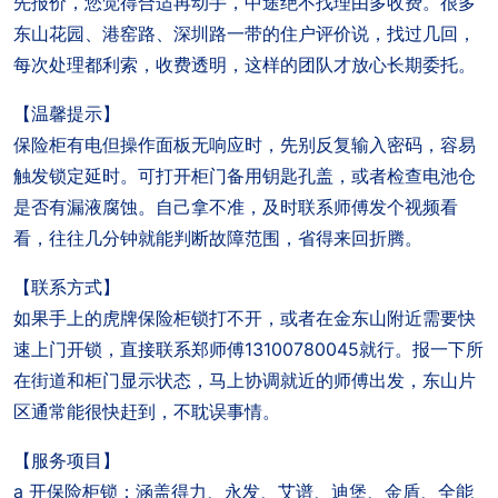
先报价，您觉得合适再动手，中途绝不找理由多收费。很多
东山花园、港窑路、深圳路一带的住户评价说，找过几回，
每次处理都利索，收费透明，这样的团队才放心长期委托。
【温馨提示】
保险柜有电但操作面板无响应时，先别反复输入密码，容易
触发锁定延时。可打开柜门备用钥匙孔盖，或者检查电池仓
是否有漏液腐蚀。自己拿不准，及时联系师傅发个视频看
看，往往几分钟就能判断故障范围，省得来回折腾。
【联系方式】
如果手上的虎牌保险柜锁打不开，或者在金东山附近需要快
速上门开锁，直接联系郑师傅13100780045就行。报一下所
在街道和柜门显示状态，马上协调就近的师傅出发，东山片
区通常能很快赶到，不耽误事情。
【服务项目】
a 开保险柜锁：涵盖得力、永发、艾谱、迪堡、金盾、全能