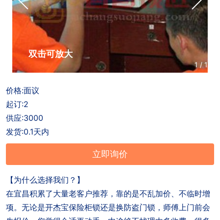
户
招
商
联
聘
合
系
作
方
双击可放大
1
/
1
式
价格:面议
起订:2
供应:3000
发货:0.1天内
立即询价
【为什么选择我们？】
在宜昌积累了大量老客户推荐，靠的是不乱加价、不临时增
项。无论是开杰宝保险柜锁还是换防盗门锁，师傅上门前会