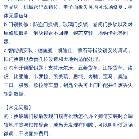
等品牌，机械密码盘错位、电子面板失灵均可现场修复，柜
体无需破坏。
b 门锁换修：防盗门换锁、玻璃门换锁、卷闸门换锁以及对
应修锁服务，解决锁舌不回弹、锁芯空转、地钩卡死等问
题。
c 智能锁安装：德施曼、凯迪仕、萤石等指纹锁安装调试，
旧门换装也负责孔位改造和天地钩适配处理。
d 汽车开锁配钥匙：支持沃尔沃、五菱货车、江铃货车、路
虎、比亚迪、卡罗拉、凯美瑞、思域、奔驰、宝马、奥迪、
丰田、极氪、欧拉等车型，钥匙全丢可上门匹配并作废丢失
钥匙数据。
【常见问题】
问：换玻璃门锁后发现门扇有松动怎么办？师傅安装时会调
较地弹簧与锁扣配合，若当天发现有间隙，可以叫师傅返场
微调，不收额外费用。