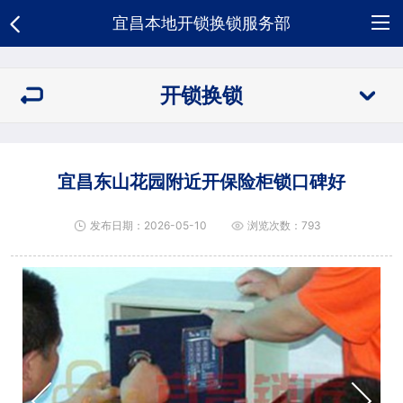
宜昌本地开锁换锁服务部
网
开锁换锁
站
关
首
于
开
宜昌东山花园附近开保险柜锁口碑好
页
我
锁
新
发布日期：2026-05-10
浏览次数：793
们
换
闻
荣
锁
资
誉
合
讯
资
作
人
质
客
才
招